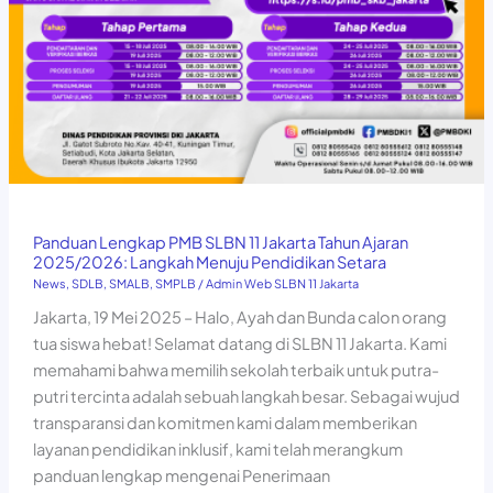
Panduan Lengkap PMB SLBN 11 Jakarta Tahun Ajaran
2025/2026: Langkah Menuju Pendidikan Setara
News
,
SDLB
,
SMALB
,
SMPLB
/
Admin Web SLBN 11 Jakarta
Jakarta, 19 Mei 2025 – Halo, Ayah dan Bunda calon orang
tua siswa hebat! Selamat datang di SLBN 11 Jakarta. Kami
memahami bahwa memilih sekolah terbaik untuk putra-
putri tercinta adalah sebuah langkah besar. Sebagai wujud
transparansi dan komitmen kami dalam memberikan
layanan pendidikan inklusif, kami telah merangkum
panduan lengkap mengenai Penerimaan