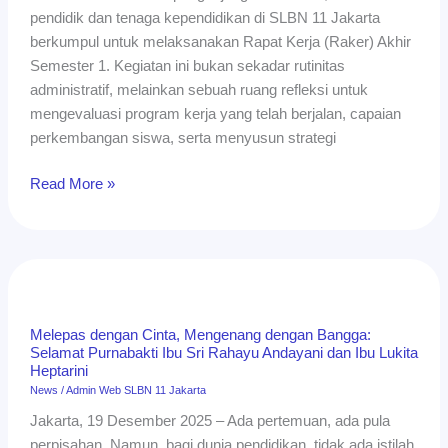
1
pendidik dan tenaga kependidikan di SLBN 11 Jakarta
Tahun
berkumpul untuk melaksanakan Rapat Kerja (Raker) Akhir
Ajaran
Semester 1. Kegiatan ini bukan sekadar rutinitas
2025/2026
administratif, melainkan sebuah ruang refleksi untuk
mengevaluasi program kerja yang telah berjalan, capaian
perkembangan siswa, serta menyusun strategi
Read More »
Melepas
dengan
Cinta,
Melepas dengan Cinta, Mengenang dengan Bangga:
Mengenang
Selamat Purnabakti Ibu Sri Rahayu Andayani dan Ibu Lukita
dengan
Heptarini
Bangga:
News
/
Admin Web SLBN 11 Jakarta
Selamat
Jakarta, 19 Desember 2025 – Ada pertemuan, ada pula
Purnabakti
perpisahan. Namun, bagi dunia pendidikan, tidak ada istilah