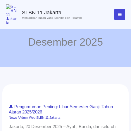
Lewati
ke
SLBN 11 Jakarta
konten
Menjadikan Insan yang Mandiri dan Terampil
Desember 2025
🔔
Pengumuman
Penting:
🔔 Pengumuman Penting: Libur Semester Ganjil Tahun
Libur
Ajaran 2025/2026
Semester
News
/
Admin Web SLBN 11 Jakarta
Ganjil
Jakarta, 20 Desember 2025 – Ayah, Bunda, dan seluruh
Tahun