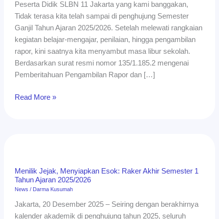
Peserta Didik SLBN 11 Jakarta yang kami banggakan,
Ajaran
Tidak terasa kita telah sampai di penghujung Semester
2025/2026
Ganjil Tahun Ajaran 2025/2026. Setelah melewati rangkaian
kegiatan belajar-mengajar, penilaian, hingga pengambilan
rapor, kini saatnya kita menyambut masa libur sekolah.
Berdasarkan surat resmi nomor 135/1.185.2 mengenai
Pemberitahuan Pengambilan Rapor dan […]
Read More »
Menilik
Jejak,
Menyiapkan
Menilik Jejak, Menyiapkan Esok: Raker Akhir Semester 1
Esok:
Tahun Ajaran 2025/2026
Raker
News
/
Darma Kusumah
Akhir
Jakarta, 20 Desember 2025 – Seiring dengan berakhirnya
Semester
kalender akademik di penghujung tahun 2025, seluruh