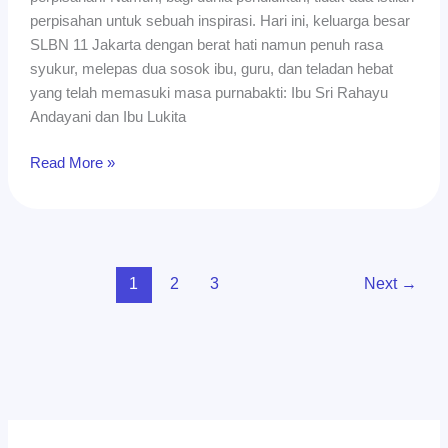
Ibu
perpisahan untuk sebuah inspirasi. Hari ini, keluarga besar
Sri
SLBN 11 Jakarta dengan berat hati namun penuh rasa
Rahayu
syukur, melepas dua sosok ibu, guru, dan teladan hebat
Andayani
yang telah memasuki masa purnabakti: Ibu Sri Rahayu
dan
Andayani dan Ibu Lukita
Ibu
Lukita
Read More »
Heptarini
1
2
3
Next
→