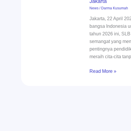
Jakarta
Melangkah,
News
/
Darma Kusumah
dan
Menginspirasi
Jakarta, 22 April 2
di
bangsa Indonesia u
SLB
tahun 2026 ini, SLB
Negeri
semangat yang mem
11
pentingnya pendidik
Jakarta
meraih cita-cita tan
Read More »