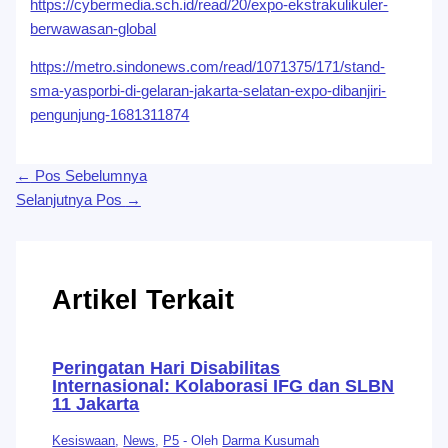
https://cybermedia.sch.id/read/20/expo-ekstrakulikuler-
berwawasan-global
https://metro.sindonews.com/read/1071375/171/stand-
sma-yasporbi-di-gelaran-jakarta-selatan-expo-dibanjiri-
pengunjung-1681311874
←
Pos Sebelumnya
Selanjutnya Pos
→
Artikel Terkait
Peringatan Hari Disabilitas
Internasional: Kolaborasi IFG dan SLBN
11 Jakarta
Kesiswaan
,
News
,
P5
- Oleh
Darma Kusumah