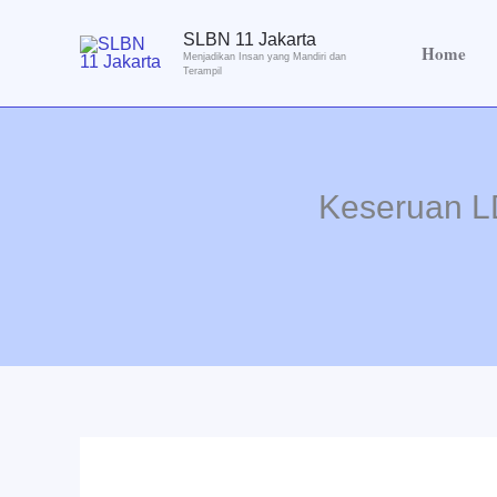
Lewati
SLBN 11 Jakarta
ke
Home
Menjadikan Insan yang Mandiri dan
konten
Terampil
Keseruan L