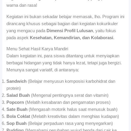
warna dan rasa!
Kegiatan ini bukan sekadar belajar memasak, lho. Program ini
dirancang khusus sebagai bagian dari kegiatan kokurikuler
yang mengacu pada
Dimensi Profil Lulusan
, yaitu fokus
pada aspek
Kesehatan, Kemandirian, dan Kolaborasi
.
Menu Sehat Hasil Karya Mandiri
Dalam kegiatan ini, para siswa ditantang untuk menyiapkan
berbagai hidangan yang tidak hanya lezat, tetapi juga bergizi.
Menunya sangat variatif, di antaranya:
Sandwich
(Belajar menyusun komposisi karbohidrat dan
protein)
Salad Buah
(Mengenal pentingnya serat dan vitamin)
Popcorn
(Melatih kesabaran dan pengamatan proses)
Sate Buah
(Mengasah motorik halus saat menusuk buah)
Bola Coklat
(Melatih kreativitas dalam menghias kudapan)
Sop Buah
(Belajar perpaduan rasa yang menyegarkan)
Pudding
(Memahami perubahan wujud benda dari cair ke