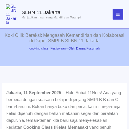
Lewati
ke
SLBN 11 Jakarta
konten
Menjadikan Insan yang Mandiri dan Terampil
Koki Cilik Beraksi: Mengasah Kemandirian dan Kolaborasi
di Dapur SMPLB SLBN 11 Jakarta
cooking class
,
Kesiswaan
- Oleh
Darma Kusumah
Jakarta, 11 September 2025
– Halo Sobat 11Ners! Ada yang
berbeda dengan suasana belajar di jenjang SMPLB B dan C
baru-baru ini. Bukan hanya buku dan pena, kali ini meja-meja
kelas dipenuhi dengan bahan makanan segar dan peralatan
dapur. Ya, teman-teman kita baru saja menyelesaikan
kegiatan
Cooking Class (Kelas Memasak)
yang penuh