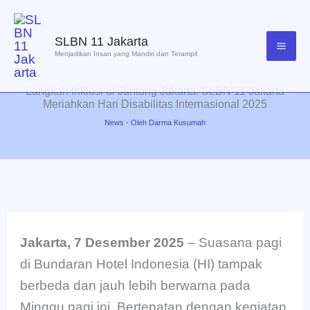
Lewati
ke
SLBN 11 Jakarta
konten
Menjadikan Insan yang Mandiri dan Terampil
Langkah Inklusi di Jantung Jakarta: SLBN 11 Jakarta
Meriahkan Hari Disabilitas Internasional 2025
News
- Oleh
Darma Kusumah
Jakarta, 7 Desember 2025
– Suasana pagi
di Bundaran Hotel Indonesia (HI) tampak
berbeda dan jauh lebih berwarna pada
Minggu pagi ini. Bertepatan dengan kegiatan