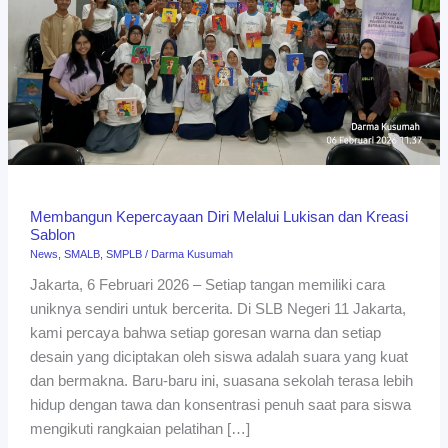
Sablon
Membangun Kepercayaan Diri Melalui Lukisan dan Kreasi
Sablon
News
,
SMALB
,
SMPLB
/
Darma Kusumah
Jakarta, 6 Februari 2026 – Setiap tangan memiliki cara
uniknya sendiri untuk bercerita. Di SLB Negeri 11 Jakarta,
kami percaya bahwa setiap goresan warna dan setiap
desain yang diciptakan oleh siswa adalah suara yang kuat
dan bermakna. Baru-baru ini, suasana sekolah terasa lebih
hidup dengan tawa dan konsentrasi penuh saat para siswa
mengikuti rangkaian pelatihan […]