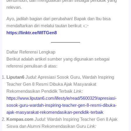
bertumbuh, dan menguatkan peran sebagai pendidik yang
relevan.
Ayo, jadilah bagian dari perubahan! Bapak dan Ibu bisa
mendaftarkan diri melalui tautan berikut: 👉
https://linktr.ee/WITGen8
Daftar Referensi Lengkap
Berikut adalah artikel sumber yang digunakan sebagai
referensi penulisan di atas:
Liputan6
Judul:
Apresiasi Sosok Guru, Wardah Inspiring
Teacher Gen 8 Resmi Dibuka Ajak Masyarakat
Rekomendasikan Pendidik Terbaik
Link:
https://www.liputan6.com/lifestyle/read/5600329/apresiasi-
sosok-guru-wardah-inspiring-teacher-gen-8-resmi-dibuka-
ajak-masyarakat-rekomendasikan-pendidik-terbaik
Kompas.com
Judul:
Wardah Inspiring Teacher Gen 8 Ajak
Siswa dan Alumni Rekomendasikan Guru
Link: