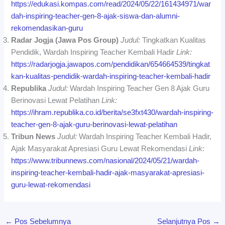
https://edukasi.kompas.com/read/2024/05/22/161434971/war
dah-inspiring-teacher-gen-8-ajak-siswa-dan-alumni-
rekomendasikan-guru
Radar Jogja (Jawa Pos Group)
Judul:
Tingkatkan Kualitas
Pendidik, Wardah Inspiring Teacher Kembali Hadir
Link:
https://radarjogja.jawapos.com/pendidikan/654664539/tingkat
kan-kualitas-pendidik-wardah-inspiring-teacher-kembali-hadir
Republika
Judul:
Wardah Inspiring Teacher Gen 8 Ajak Guru
Berinovasi Lewat Pelatihan
Link:
https://ihram.republika.co.id/berita/se3fxt430/wardah-inspiring-
teacher-gen-8-ajak-guru-berinovasi-lewat-pelatihan
Tribun News
Judul:
Wardah Inspiring Teacher Kembali Hadir,
Ajak Masyarakat Apresiasi Guru Lewat Rekomendasi
Link:
https://www.tribunnews.com/nasional/2024/05/21/wardah-
inspiring-teacher-kembali-hadir-ajak-masyarakat-apresiasi-
guru-lewat-rekomendasi
←
Pos Sebelumnya
Selanjutnya Pos
→