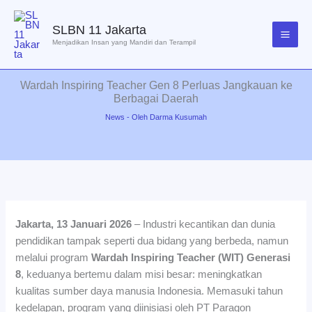
Lewati
ke
SLBN 11 Jakarta
konten
Menjadikan Insan yang Mandiri dan Terampil
Wardah Inspiring Teacher Gen 8 Perluas Jangkauan ke
Berbagai Daerah
News
- Oleh
Darma Kusumah
Jakarta, 13 Januari 2026
– Industri kecantikan dan dunia
pendidikan tampak seperti dua bidang yang berbeda, namun
melalui program
Wardah Inspiring Teacher (WIT) Generasi
8
, keduanya bertemu dalam misi besar: meningkatkan
kualitas sumber daya manusia Indonesia. Memasuki tahun
kedelapan, program yang diinisiasi oleh PT Paragon