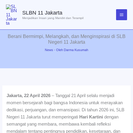
Lewati
ke
SLBN 11 Jakarta
konten
Menjadikan Insan yang Mandiri dan Terampil
Berani Bermimpi, Melangkah, dan Menginspirasi di SLB
Negeri 11 Jakarta
News
- Oleh
Darma Kusumah
Jakarta, 22 April 2026
– Tanggal 21 April selalu menjadi
momen bersejarah bagi bangsa Indonesia untuk merayakan
dedikasi, perjuangan, dan emansipasi. Di tahun 2026 ini, SLB
Negeri 11 Jakarta turut memperingati
Hari Kartini
dengan
semangat yang membara, membawa kembali refleksi
mendalam tentang pentingnya pendidikan, kesetaraan, dan