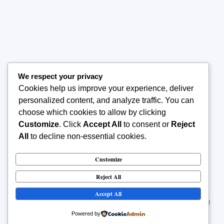
We respect your privacy
Home
Cookies help us improve your experience, deliver
Tentang Sekolah
personalized content, and analyze traffic. You can
Manajemen Sekolah
choose which cookies to allow by clicking
Publikasi
Customize
. Click
Accept All
to consent or
Reject
Kontak Kami
All
to decline non-essential cookies.
Customize
Reject All
Accept All
Hak Cipta © 2026 SLBN 11 Jakarta. Semua Hak Dilindungi. | Dibuat
oleh -
Darma Kusumah
Powered by