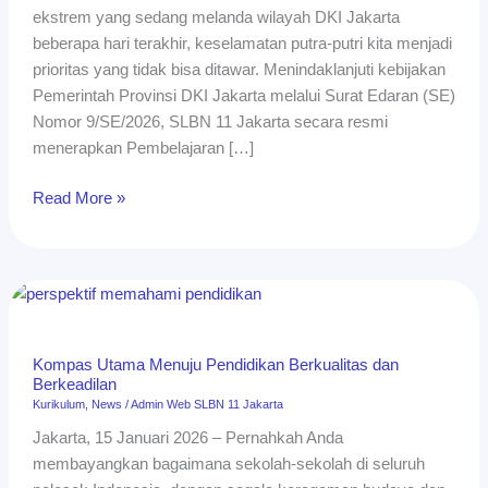
ekstrem yang sedang melanda wilayah DKI Jakarta
Ekstrem
beberapa hari terakhir, keselamatan putra-putri kita menjadi
prioritas yang tidak bisa ditawar. Menindaklanjuti kebijakan
Pemerintah Provinsi DKI Jakarta melalui Surat Edaran (SE)
Nomor 9/SE/2026, SLBN 11 Jakarta secara resmi
menerapkan Pembelajaran […]
Read More »
Kompas
Utama
Menuju
Kompas Utama Menuju Pendidikan Berkualitas dan
Pendidikan
Berkeadilan
Berkualitas
Kurikulum
,
News
/
Admin Web SLBN 11 Jakarta
dan
Jakarta, 15 Januari 2026 – Pernahkah Anda
Berkeadilan
membayangkan bagaimana sekolah-sekolah di seluruh