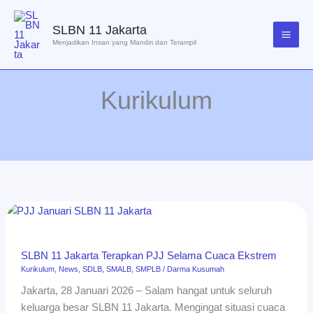
Lewati
ke
SLBN 11 Jakarta
konten
Menjadikan Insan yang Mandiri dan Terampil
Kurikulum
SLBN
11
Jakarta
SLBN 11 Jakarta Terapkan PJJ Selama Cuaca Ekstrem
Terapkan
Kurikulum
,
News
,
SDLB
,
SMALB
,
SMPLB
/
Darma Kusumah
PJJ
Jakarta, 28 Januari 2026 – Salam hangat untuk seluruh
Selama
keluarga besar SLBN 11 Jakarta. Mengingat situasi cuaca
Cuaca