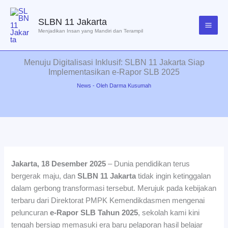
Lewati
ke
SLBN 11 Jakarta
konten
Menjadikan Insan yang Mandiri dan Terampil
Menuju Digitalisasi Inklusif: SLBN 11 Jakarta Siap
Implementasikan e-Rapor SLB 2025
News
- Oleh
Darma Kusumah
Jakarta, 18 Desember 2025
– Dunia pendidikan terus
bergerak maju, dan
SLBN 11 Jakarta
tidak ingin ketinggalan
dalam gerbong transformasi tersebut. Merujuk pada kebijakan
terbaru dari Direktorat PMPK Kemendikdasmen mengenai
peluncuran
e-Rapor SLB Tahun 2025
, sekolah kami kini
tengah bersiap memasuki era baru pelaporan hasil belajar