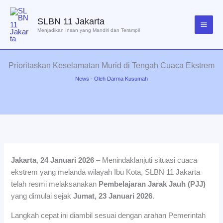
Lewati
ke
SLBN 11 Jakarta
konten
Menjadikan Insan yang Mandiri dan Terampil
Prioritaskan Keselamatan Murid di Tengah Cuaca Ekstrem
News
- Oleh
Darma Kusumah
Jakarta
,
24 Januari 2026
– Menindaklanjuti situasi cuaca
ekstrem yang melanda wilayah Ibu Kota, SLBN 11 Jakarta
telah resmi melaksanakan
Pembelajaran Jarak Jauh (PJJ)
yang dimulai sejak
Jumat, 23 Januari 2026
.
Langkah cepat ini diambil sesuai dengan arahan Pemerintah