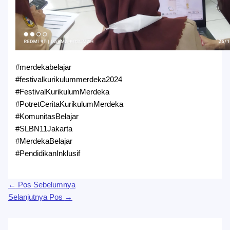
#merdekabelajar
#festivalkurikulummerdeka2024
#FestivalKurikulumMerdeka
#PotretCeritaKurikulumMerdeka
#KomunitasBelajar
#SLBN11Jakarta
#MerdekaBelajar
#PendidikanInklusif
←
Pos Sebelumnya
Selanjutnya Pos
→