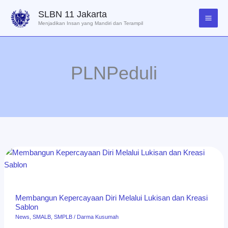
Lewati
SLBN 11 Jakarta
ke
Menjadikan Insan yang Mandiri dan Terampil
konten
PLNPeduli
Membangun
Kepercayaan
Diri
Melalui
Membangun Kepercayaan Diri Melalui Lukisan dan Kreasi
Lukisan
Sablon
dan
News
,
SMALB
,
SMPLB
/
Darma Kusumah
Kreasi