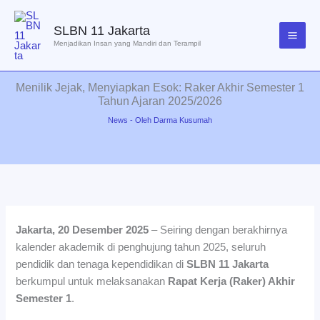
Lewati
ke
SLBN 11 Jakarta
konten
Menjadikan Insan yang Mandiri dan Terampil
Menilik Jejak, Menyiapkan Esok: Raker Akhir Semester 1
Tahun Ajaran 2025/2026
News
- Oleh
Darma Kusumah
Jakarta, 20 Desember 2025
– Seiring dengan berakhirnya
kalender akademik di penghujung tahun 2025, seluruh
pendidik dan tenaga kependidikan di
SLBN 11 Jakarta
berkumpul untuk melaksanakan
Rapat Kerja (Raker) Akhir
Semester 1
.