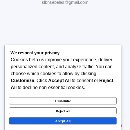
slbnsebelas@gmail.com
We respect your privacy
Home
Cookies help us improve your experience, deliver
Tentang Sekolah
personalized content, and analyze traffic. You can
Manajemen Sekolah
choose which cookies to allow by clicking
Publikasi
Customize
. Click
Accept All
to consent or
Reject
Kontak Kami
All
to decline non-essential cookies.
Customize
Reject All
Accept All
Hak Cipta © 2026 SLBN 11 Jakarta. Semua Hak Dilindungi. | Dibuat