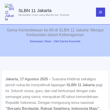
Lewati
ke
SLBN 11 Jakarta
konten
Menjadikan Insan yang Mandiri dan Terampil
Gema Kemerdekaan ke-80 di SLBN 11 Jakarta: Merajut
Kedaulatan dalam Keberagaman
Kesiswaan
,
News
- Oleh
Darma Kusumah
Jakarta, 17 Agustus 2025
– Suasana khidmat sekaligus
penuh sukacita menyelimuti lapangan
SLBN 11 Jakarta
pagi
ini. Seluruh siswa, guru, dan staf berkumpul dengan satu
semangat yang sama: merayakan 80 tahun kemerdekaan
Republik Indonesia. Dengan mengusung tema nasional
“Bersatu Berdaulat, Rakyat Sejahtera, Indonesia Maju”
,