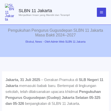
Lewati
ke
SLBN 11 Jakarta
konten
Menjadikan Insan yang Mandiri dan Terampil
Pengukuhan Pengurus Gugusdepan SLBN 11 Jakarta
Masa Bakti 2024–2027
Ekskul
,
News
- Oleh
Admin Web SLBN 11 Jakarta
Jakarta,
31 Juli
2025
– Gerakan Pramuka di
SLB Negeri 11
Jakarta
memasuki babak baru. Bertempat di lingkungan
sekolah, telah dilaksanakan upacara khidmat
Pengukuhan
Pengurus Gugusdepan (Gudep) Jakarta Selatan 05-325
dan 05-326
berpangkalan di SLBN 11 Jakarta.