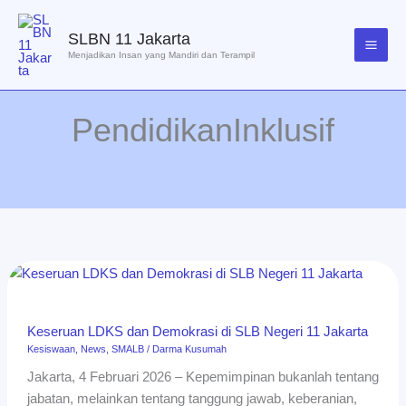
Lewati
ke
SLBN 11 Jakarta
konten
Menjadikan Insan yang Mandiri dan Terampil
PendidikanInklusif
Keseruan
LDKS
dan
Keseruan LDKS dan Demokrasi di SLB Negeri 11 Jakarta
Demokrasi
Kesiswaan
,
News
,
SMALB
/
Darma Kusumah
di
Jakarta, 4 Februari 2026 – Kepemimpinan bukanlah tentang
SLB
jabatan, melainkan tentang tanggung jawab, keberanian,
Negeri